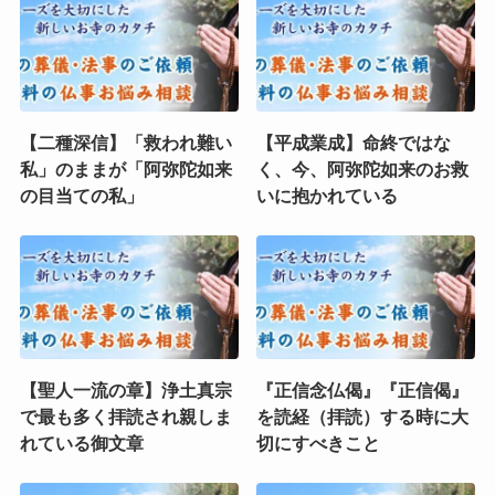
【二種深信】「救われ難い
【平成業成】命終ではな
私」のままが「阿弥陀如来
く、今、阿弥陀如来のお救
の目当ての私」
いに抱かれている
【聖人一流の章】浄土真宗
『正信念仏偈』『正信偈』
で最も多く拝読され親しま
を読経（拝読）する時に大
れている御文章
切にすべきこと