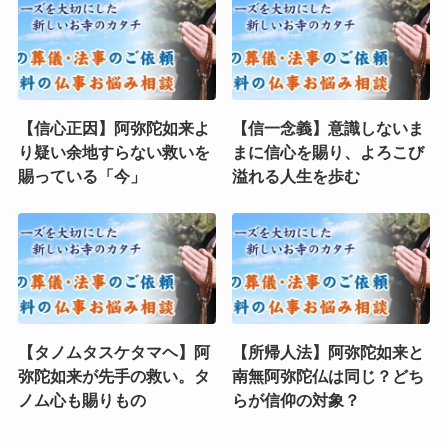
【信心正因】阿弥陀如来よ
【信一念義】意識しないま
り疑い余地すらない救いを
まに信心を賜り、よろこび
賜っている「今」
溢れる人生を歩む
【タノムタスケタマヘ】阿
【所帰人法】阿弥陀如来と
弥陀如来が先手の救い。タ
南無阿弥陀仏は同じ？どち
ノム心も賜りもの
らが信仰の対象？