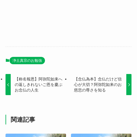
浄土真宗のお勉強
【称名報恩】阿弥陀如来へ
【念仏為本】念仏だけど信
の返しきれないご恩を慶ぶ
心が大切？阿弥陀如来のお
お念仏の人生
慈悲の尊さを知る
関連記事