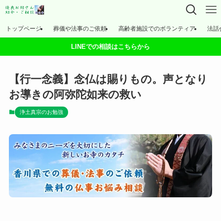
トップページ
葬儀や法事のご依頼
高齢者施設でのボランティア
法話
LINEでの相談はこちらから
【行一念義】念仏は賜りもの。声となり
お導きの阿弥陀如来の救い
浄土真宗のお勉強