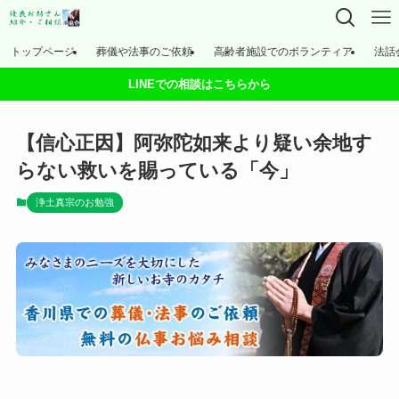
トップページ
葬儀や法事のご依頼
高齢者施設でのボランティア
法話
LINEでの相談はこちらから
【信心正因】阿弥陀如来より疑い余地す
らない救いを賜っている「今」
浄土真宗のお勉強