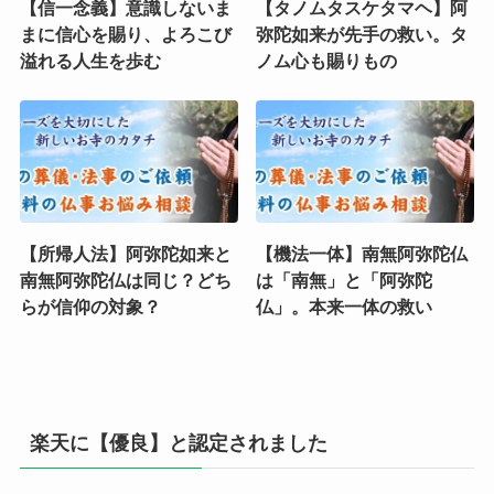
【信一念義】意識しないま
【タノムタスケタマヘ】阿
まに信心を賜り、よろこび
弥陀如来が先手の救い。タ
溢れる人生を歩む
ノム心も賜りもの
【所帰人法】阿弥陀如来と
【機法一体】南無阿弥陀仏
南無阿弥陀仏は同じ？どち
は「南無」と「阿弥陀
らが信仰の対象？
仏」。本来一体の救い
楽天に【優良】と認定されました