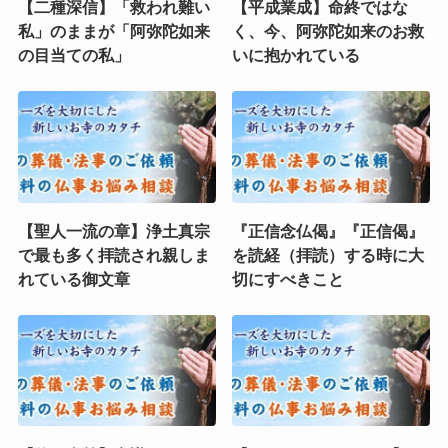
【二種深信】「救われ難い
【平成業成】命終ではな
私」のままが「阿弥陀如来
く、今、阿弥陀如来のお救
の目当ての私」
いに抱かれている
【聖人一流の章】浄土真宗
『正信念仏偈』『正信偈』
で最も多く拝読され親しま
を読経（拝読）する時に大
れている御文章
切にすべきこと