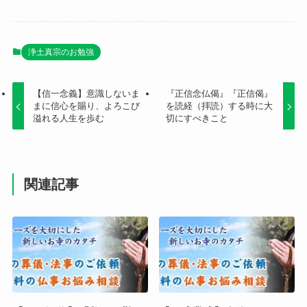
浄土真宗のお勉強
【信一念義】意識しないま
『正信念仏偈』『正信偈』
まに信心を賜り、よろこび
を読経（拝読）する時に大
溢れる人生を歩む
切にすべきこと
関連記事