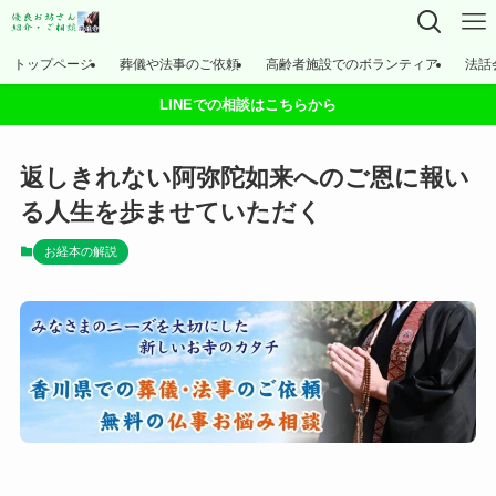
トップページ
葬儀や法事のご依頼
高齢者施設でのボランティア
法話
LINEでの相談はこちらから
返しきれない阿弥陀如来へのご恩に報い
る人生を歩ませていただく
お経本の解説