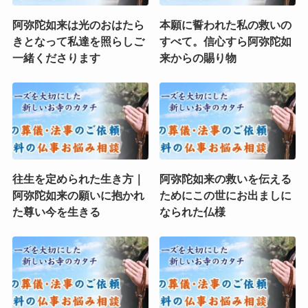
阿弥陀如来は光のおはたら
本願に誓われた私の救いの
きとなって私達を照らしご
すべて。信心すら阿弥陀如
一緒くださります
来からの賜り物
往生を定められた生き方｜
阿弥陀如来の救いを伝える
阿弥陀如来の願いに抱かれ
ためにこの世にお出ましに
た尊い今を生きる
なられた仏様