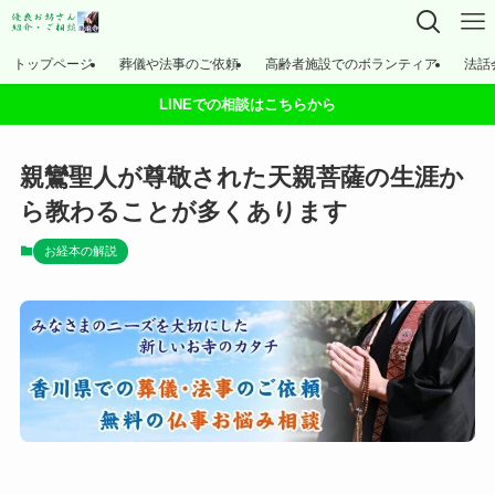
トップページ
葬儀や法事のご依頼
高齢者施設でのボランティア
法話
LINEでの相談はこちらから
親鸞聖人が尊敬された天親菩薩の生涯か
ら教わることが多くあります
お経本の解説