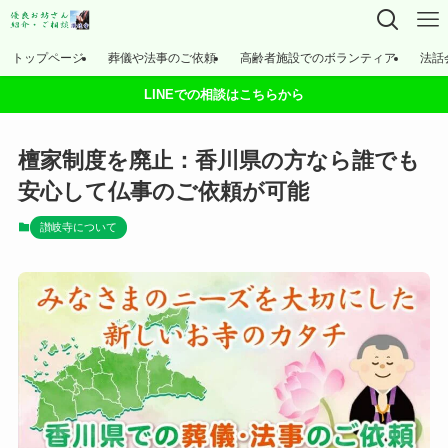
トップページ
葬儀や法事のご依頼
高齢者施設でのボランティア
法話
LINEでの相談はこちらから
檀家制度を廃止：香川県の方なら誰でも
安心して仏事のご依頼が可能
讃岐寺について