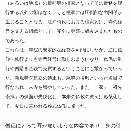
（あるいは地域）の檀那寺の檀家となってその責務を履
行する以外の術はなく、寺と檀家には圧倒的な力関係が
生じることとなる。江戸時代における檀家とは、寺の経
営を支える組織として、完全に寺院に組み込まれたもの
であった。
これらは、
寺院の安定的な経営を可能にしたが、逆に信
仰・修行よりも寺門経営に勤しむようになり、僧侶の乱
行や僧階を金銭で売買するということにも繋がっていっ
た。
新規寺院建立の禁止も、廃寺の復興といった名目で
行なわれ、末寺を増やしていった。また、「家」「祖先
崇拝」の側面が先鋭化し、
本来の仏教の教えは形骸化し
て、今日に言われる葬式仏教に陥った。
僧侶にとって耳が痛いような内容であり、身の引