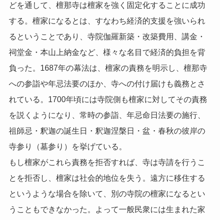
どを通して、檀那寺は檀家を強く固定化することに成功
する。
檀家になるとは、すなわち経済的支援を強いられ
る
ということであり、寺院伽羅新築・改築費用、講金・
祠堂金・本山上納金など、様々な名目で経済的負担を背
負った。1687年の幕法は、檀家の責務を明示し、檀那寺
への参詣や年忌法要のほか、寺への付け届けも義務とさ
れている。1700年頃には寺院側も檀家に対してその責務
を説くようになり、常時の参詣、年忌命日法要の施行、
祖師忌・釈迦の誕生日・釈迦涅槃日・盆・春秋の彼岸の
寺参り（墓参り）を挙げている。
もし檀家がこれら責務を拒否すれば、寺は寺請を行うこ
とを拒否し、檀家は社会的地位を失う。遠方に移住する
というような場合を除いて、別の寺院の檀家になるとい
うこともできなかった。よって一般民衆には生まれた家