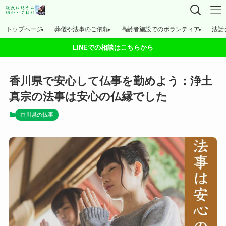
トップページ
葬儀や法事のご依頼
高齢者施設でのボランティア
法話
LINEでの相談はこちらから
香川県で安心して仏事を勤めよう：浄土
真宗の法事は安心の仏縁でした
香川県の仏事