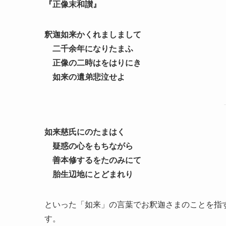
『正像末和讃』
釈迦如来かくれましまして
二千余年になりたまふ
正像の二時はをはりにき
如来の遺弟悲泣せよ
如来慈氏にのたまはく
疑惑の心をもちながら
善本修するをたのみにて
胎生辺地にとどまれり
といった「如来」の言葉でお釈迦さまのことを指
す。