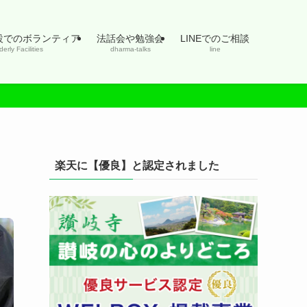
設でのボランティア
法話会や勉強会
LINEでのご相談
derly Facilities
dharma-talks
line
楽天に【優良】と認定されました