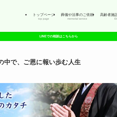
トップページ
葬儀や法事のご依頼
高齢者施
top page
memorial service
El
LINEでの相談はこちらから
の中で、ご恩に報い歩む人生