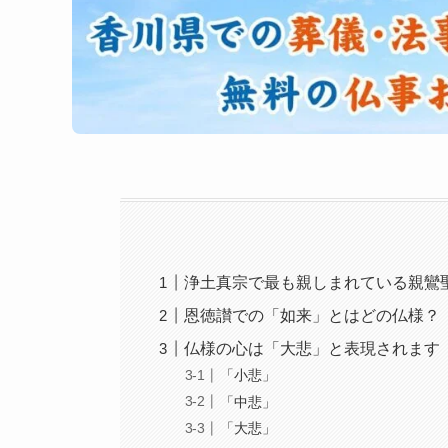
浄土真宗で最も親しまれている親鸞
恩徳讃での「如来」とはどの仏様？
仏様の心は「大悲」と表現されます
「小悲」
「中悲」
「大悲」