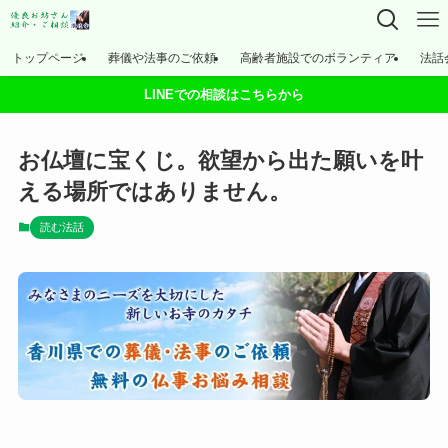
トップページ
葬儀や法事のご依頼
高齢者施設でのボランティア
法話
LINEでの相談はこちらから
お仏壇に宝くじ。欲望から出た願いを叶
える場所ではありません。
読む法話