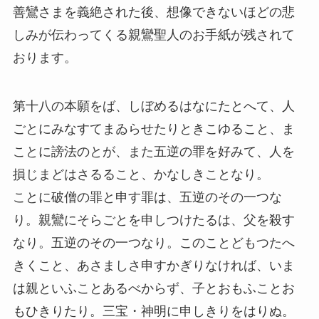
善鸞さまを義絶された後、想像できないほどの悲
しみが伝わってくる親鸞聖人のお手紙が残されて
おります。
第十八の本願をば、しぼめるはなにたとへて、人
ごとにみなすてまゐらせたりときこゆること、ま
ことに謗法のとが、また五逆の罪を好みて、人を
損じまどはさるること、かなしきことなり。
ことに破僧の罪と申す罪は、五逆のその一つな
り。親鸞にそらごとを申しつけたるは、父を殺す
なり。五逆のその一つなり。このことどもつたへ
きくこと、あさましさ申すかぎりなければ、いま
は親といふことあるべからず、子とおもふことお
もひきりたり。三宝・神明に申しきりをはりぬ。