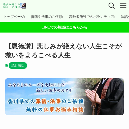
トップページ
葬儀や法事のご依頼
高齢者施設でのボランティア
法話
LINEでの相談はこちらから
【恩徳讃】悲しみが絶えない人生こそが
救いをよろこべる人生
読む法話