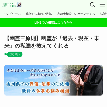
トップページ
葬儀や法事のご依頼
高齢者施設でのボランティア
法話
LINEでの相談はこちらから
【幽霊三原則】幽霊が「過去・現在・未
来」の私達を教えてくれる
読む法話